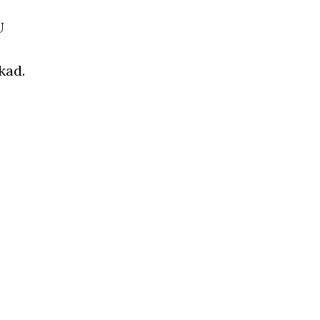
U
kad.