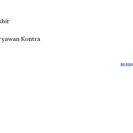
khir
ryawan Kontra
BERBA