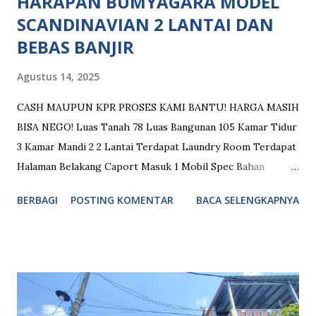
HARAPAN BUMYAGARA MODEL
SCANDINAVIAN 2 LANTAI DAN
BEBAS BANJIR
Agustus 14, 2025
CASH MAUPUN KPR PROSES KAMI BANTU! HARGA MASIH
BISA NEGO! Luas Tanah 78 Luas Bangunan 105 Kamar Tidur
3 Kamar Mandi 2 2 Lantai Terdapat Laundry Room Terdapat
Halaman Belakang Caport Masuk 1 Mobil Spec Bahan
Bangunan: Atap Baja Ringan Kusen Alumunium + Fortress
BERBAGI
POSTING KOMENTAR
BACA SELENGKAPNYA
Plafon Gypsum Aplus Tinggi Plafon 3,2 Meter Lantai Granit
60x60 Garasi Full Keramik Dinding Double Hebel Air Tanah
+ Pompa + Toren 520 L Desain Modern Minimalis Fasilitas
Umum: Keamanan 24 Jam Dekat Pusat Perbelanjaan Dekat
Rumah Sakit Dekat Sekolahan Dekat Akses Jalan Tol Dekat
Akses Stasiun Kereta Masuk Mobil ATM Center Sport