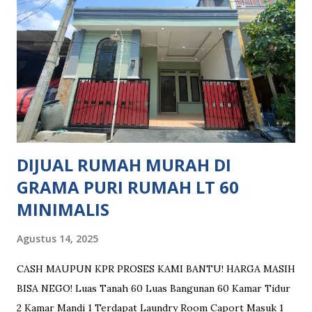
Center Lingkungan Aman & Nyaman Lokasi Bebas Banjir
Kolam Renang Akses Menuju Akses Jalan Tol: 10 Menit
Menuju Tol Bekasi Timur (Jakarta - Cikampek) 5 Menit
Menuju Tol Tambun (Jakarta - Cikampek) 15 Menit Menuju
Tol Burangkeng (Cibitung - Cimanggis) Akses Menuju
Akses Stasiun Kereta: 10 Menit Menuju Stasiun LRT Jati
Mulya 25 Menit Menuju Stasiun KRL Tambun Fasilitas
Komersil ditempuh hitungan menit: Ma...
DIJUAL RUMAH MURAH DI
GRAMA PURI RUMAH LT 60
MINIMALIS
Agustus 14, 2025
CASH MAUPUN KPR PROSES KAMI BANTU! HARGA MASIH
BISA NEGO! Luas Tanah 60 Luas Bangunan 60 Kamar Tidur
2 Kamar Mandi 1 Terdapat Laundry Room Caport Masuk 1