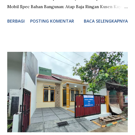
Mobil Spec Bahan Bangunan: Atap Baja Ringan Kusen Kayu
Meranti Plafon Gypsum Aplus Tinggi Plafon 3,2 Meter
BERBAGI
POSTING KOMENTAR
BACA SELENGKAPNYA
Lantai Granit 60x60 Garasi Full Keramik Dinding Hebel Air
Tanah + Pompa + Toren 520 L Desain Modern Minimalis
Fasilitas Umum: Keamanan 24 Jam Dekat Pusat Perbelanjaan
Dekat Rumah Sakit Dekat Sekolahan Dekat Akses Jalan Tol
Dekat Akses Stasiun Kereta Masuk Mobil ATM Center
Sport Center Lingkungan Aman & Nyaman Lokasi Bebas
Banjir Kolam Renang Akses Menuju Akses Jalan Tol: 30
Menit Menuju Tol Grand Wisata (Jakarta - Cikampek) 15
Menit Menuju Tol Gorr 2 (Cibitung - Cimanggis) Akses
Menuju Akses Stasiun Kereta: 10 Menit Menuju Stasiun KRL
Cibitung Fasilitas Komersil ditempuh hitungan menit: Mall
Metland Cibitung Mall Sentral Grosir Cikarang Mall Living
World Grand Wisata Fasilitas Rekreasi : GO WET water
park Waterland Cibitung F...