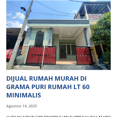
Rumah Sakit Dekat Sekolahan Dekat Akses Jalan Tol Dekat
Akses Stasiun Kereta Masuk Mobil ATM Center Sport
Center Lingkungan Aman & Nyaman Lokasi Bebas Banjir
Kolam Renang Akses Menuju Akses Jalan Tol: 10 Menit
Menuju Tol Bekasi Timur (Jakarta - Cikampek) 5 Menit
Menuju Tol Tambun (Jakarta - Cikampek) 15 Menit Menuju
Tol Burangkeng (Cibitung - Cimanggis) Akses Menuju
Akses Stasiun Kereta: 10 Menit Menuju Stasiun LRT Jati
Mulya 25 Menit Menuju Stasiun KRL Tambun Fasilitas
Komersil ditempuh hitungan menit: Ma...
DIJUAL RUMAH MURAH DI
GRAMA PURI RUMAH LT 60
MINIMALIS
Agustus 14, 2025