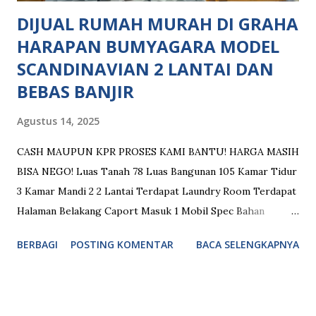
DIJUAL RUMAH MURAH DI GRAHA
HARAPAN BUMYAGARA MODEL
SCANDINAVIAN 2 LANTAI DAN
BEBAS BANJIR
Agustus 14, 2025
CASH MAUPUN KPR PROSES KAMI BANTU! HARGA MASIH
BISA NEGO! Luas Tanah 78 Luas Bangunan 105 Kamar Tidur
3 Kamar Mandi 2 2 Lantai Terdapat Laundry Room Terdapat
Halaman Belakang Caport Masuk 1 Mobil Spec Bahan
Bangunan: Atap Baja Ringan Kusen Alumunium + Fortress
BERBAGI
POSTING KOMENTAR
BACA SELENGKAPNYA
Plafon Gypsum Aplus Tinggi Plafon 3,2 Meter Lantai Granit
60x60 Garasi Full Keramik Dinding Double Hebel Air Tanah
+ Pompa + Toren 520 L Desain Modern Minimalis Fasilitas
Umum: Keamanan 24 Jam Dekat Pusat Perbelanjaan Dekat