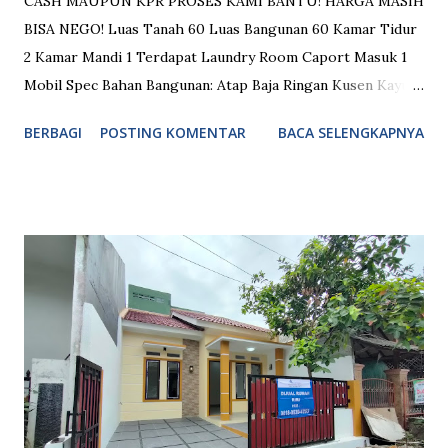
CASH MAUPUN KPR PROSES KAMI BANTU! HARGA MASIH
BISA NEGO! Luas Tanah 60 Luas Bangunan 60 Kamar Tidur
2 Kamar Mandi 1 Terdapat Laundry Room Caport Masuk 1
Mobil Spec Bahan Bangunan: Atap Baja Ringan Kusen Kayu
Meranti Plafon Gypsum Aplus Tinggi Plafon 3,2 Meter
BERBAGI
POSTING KOMENTAR
BACA SELENGKAPNYA
Lantai Granit 60x60 Garasi Full Keramik Dinding Hebel Air
Tanah + Pompa + Toren 520 L Desain Modern Minimalis
Fasilitas Umum: Keamanan 24 Jam Dekat Pusat Perbelanjaan
Dekat Rumah Sakit Dekat Sekolahan Dekat Akses Jalan Tol
Dekat Akses Stasiun Kereta Masuk Mobil ATM Center
Sport Center Lingkungan Aman & Nyaman Lokasi Bebas
Banjir Kolam Renang Akses Menuju Akses Jalan Tol: 30
Menit Menuju Tol Grand Wisata (Jakarta - Cikampek) 15
Menit Menuju Tol Gorr 2 (Cibitung - Cimanggis) Akses
Menuju Akses Stasiun Kereta: 10 Menit Menuju Stasiun KRL
Cibitung Fasilitas Komersil ditempuh hitungan menit: Mall