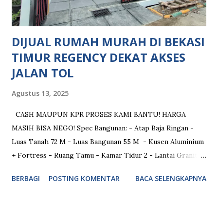
Metland Cibitung Mall Sentral Grosir Cikarang Mall Living
World Grand Wisata Fasilitas Rekreasi : GO WET water
park Waterland Cibitung F...
DIJUAL RUMAH MURAH DI BEKASI
TIMUR REGENCY DEKAT AKSES
JALAN TOL
Agustus 13, 2025
CASH MAUPUN KPR PROSES KAMI BANTU! HARGA
MASIH BISA NEGO! Spec Bangunan: - Atap Baja Ringan -
Luas Tanah 72 M - Luas Bangunan 55 M - Kusen Aluminium
+ Fortress - Ruang Tamu - Kamar Tidur 2 - Lantai Granit
Ukuran 60x60 - Plafon Gypsum Aplus - Tinggi Plafon 3,20
BERBAGI
POSTING KOMENTAR
BACA SELENGKAPNYA
Meter - Dinding Hebel - Air Sumur BOR + Mesin Air +
Toren 520 Meter - Lantai Carport Keramik Ukuran 40x40 -
Sudah Terpasang Saklar AC (setiap kamar) - Kamar Mandi 1