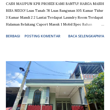
CASH MAUPUN KPR PROSES KAMI BANTU! HARGA MASIH
BISA NEGO! Luas Tanah 78 Luas Bangunan 105 Kamar Tidur
3 Kamar Mandi 2 2 Lantai Terdapat Laundry Room Terdapat
Halaman Belakang Caport Masuk 1 Mobil Spec Bahan
Bangunan: Atap Baja Ringan Kusen Alumunium + Fortress
BERBAGI
POSTING KOMENTAR
BACA SELENGKAPNYA
Plafon Gypsum Aplus Tinggi Plafon 3,2 Meter Lantai Granit
60x60 Garasi Full Keramik Dinding Double Hebel Air Tanah
+ Pompa + Toren 520 L Desain Modern Minimalis Fasilitas
Umum: Keamanan 24 Jam Dekat Pusat Perbelanjaan Dekat
Rumah Sakit Dekat Sekolahan Dekat Akses Jalan Tol Dekat
Akses Stasiun Kereta Masuk Mobil ATM Center Sport
Center Lingkungan Aman & Nyaman Lokasi Bebas Banjir
Kolam Renang Akses Menuju Akses Jalan Tol: 10 Menit
Menuju Tol Bekasi Timur (Jakarta - Cikampek) 5 Menit
Menuju Tol Tambun (Jakarta - Cikampek) 15 Menit Menuju
Tol Burangkeng (Cibitung - Cimanggis) Akses Menuju