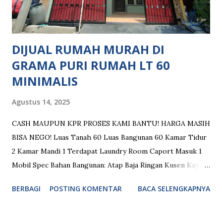
Akses Stasiun Kereta: 10 Menit Menuju Stasiun LRT Jati
Mulya 25 Menit Menuju Stasiun KRL Tambun Fasilitas
Komersil ditempuh hitungan menit: Ma...
DIJUAL RUMAH MURAH DI
GRAMA PURI RUMAH LT 60
MINIMALIS
Agustus 14, 2025
CASH MAUPUN KPR PROSES KAMI BANTU! HARGA MASIH
BISA NEGO! Luas Tanah 60 Luas Bangunan 60 Kamar Tidur
2 Kamar Mandi 1 Terdapat Laundry Room Caport Masuk 1
Mobil Spec Bahan Bangunan: Atap Baja Ringan Kusen Kayu
Meranti Plafon Gypsum Aplus Tinggi Plafon 3,2 Meter
BERBAGI
POSTING KOMENTAR
BACA SELENGKAPNYA
Lantai Granit 60x60 Garasi Full Keramik Dinding Hebel Air
Tanah + Pompa + Toren 520 L Desain Modern Minimalis
Fasilitas Umum: Keamanan 24 Jam Dekat Pusat Perbelanjaan