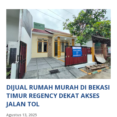
Dekat Rumah Sakit Dekat Sekolahan Dekat Akses Jalan Tol
Dekat Akses Stasiun Kereta Masuk Mobil ATM Center
Sport Center Lingkungan Aman & Nyaman Lokasi Bebas
Banjir Kolam Renang Akses Menuju Akses Jalan Tol: 30
Menit Menuju Tol Grand Wisata (Jakarta - Cikampek) 15
Menit Menuju Tol Gorr 2 (Cibitung - Cimanggis) Akses
Menuju Akses Stasiun Kereta: 10 Menit Menuju Stasiun KRL
Cibitung Fasilitas Komersil ditempuh hitungan menit: Mall
Metland Cibitung Mall Sentral Grosir Cikarang Mall Living
World Grand Wisata Fasilitas Rekreasi : GO WET water
park Waterland Cibitung F...
DIJUAL RUMAH MURAH DI BEKASI
TIMUR REGENCY DEKAT AKSES
JALAN TOL
Agustus 13, 2025